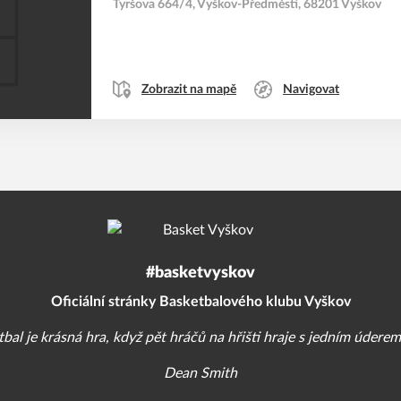
Tyršova 664/4, Vyškov-Předměstí, 68201 Vyškov
Zobrazit na mapě
Navigovat
#basketvyskov
Oficiální stránky Basketbalového klubu Vyškov
bal je krásná hra, když pět hráčů na hřišti hraje s jedním úderem
Dean Smith