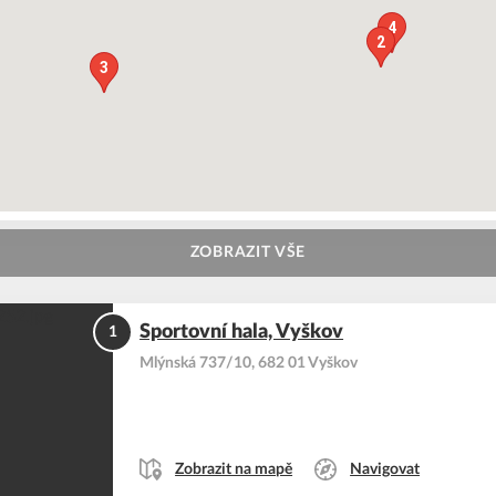
4
2
3
ZOBRAZIT VŠE
Sportovní hala, Vyškov
1
Mlýnská 737/10, 682 01 Vyškov
Zobrazit na mapě
Navigovat