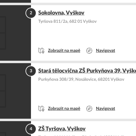
Sokolovna, Vyškov
2
Tyršova 811/2a, 682 01 Vyškov
Zobrazit na mapě
Navigovat
Stará tělocvična ZŠ Purkyňova 39, Vyšk
3
Purkyňova 308/39, Nosálovice, 68201 Vyškov
Zobrazit na mapě
Navigovat
ZŠ Tyršova, Vyškov
4