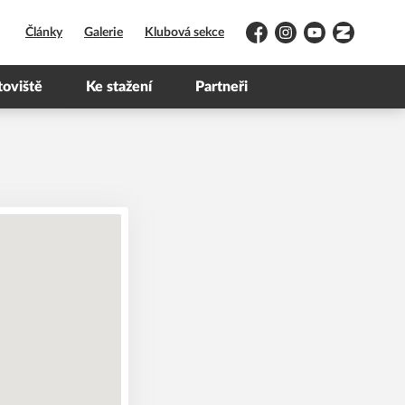
Články
Galerie
Klubová sekce
Facebook
Instagram
YouTube
Zonerama
toviště
Ke stažení
Partneři