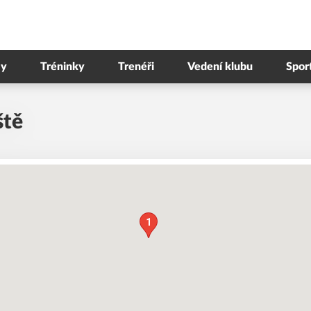
y
Tréninky
Trenéři
Vedení klubu
Spor
ště
1