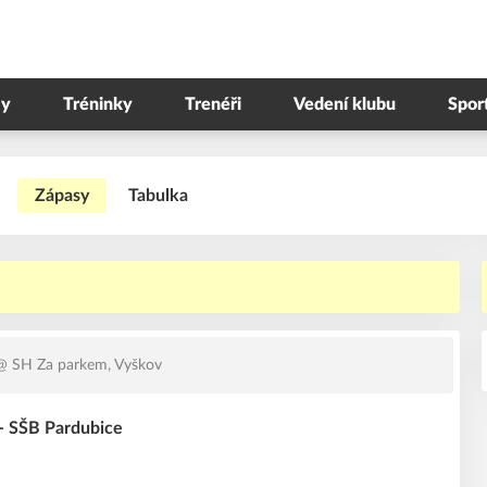
y
Tréninky
Trenéři
Vedení klubu
Spor
Zápasy
Tabulka
 SH Za parkem, Vyškov
- SŠB Pardubice