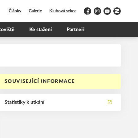
Články
Galerie
Klubová sekce
Facebook
Instagram
YouTube
Zonerama
toviště
Ke stažení
Partneři
SOUVISEJÍCÍ INFORMACE
Statistiky k utkání