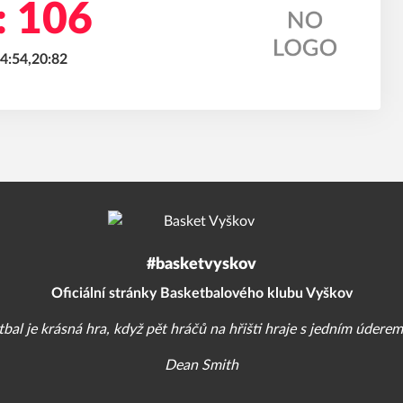
: 106
14:54,20:82
#basketvyskov
Oficiální stránky Basketbalového klubu Vyškov
bal je krásná hra, když pět hráčů na hřišti hraje s jedním úderem
Dean Smith