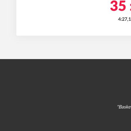
35 
4:27,
"Basket