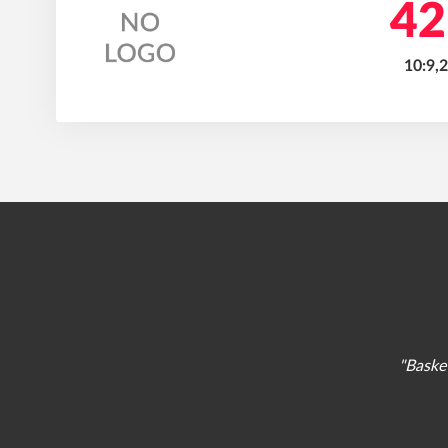
42
10:9,
"Basket