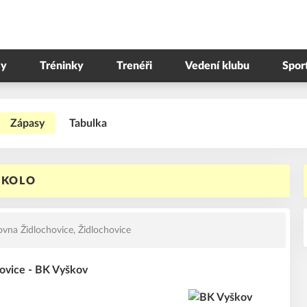
y
Tréninky
Trenéři
Vedení klubu
Spor
Zápasy
Tabulka
. KOLO
vna Židlochovice, Židlochovice
hovice - BK Vyškov