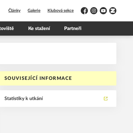
Články
Galerie
Klubová sekce
Facebook
Instagram
YouTube
Zonerama
toviště
Ke stažení
Partneři
SOUVISEJÍCÍ INFORMACE
Statistiky k utkání