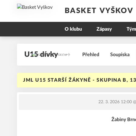
BASKET VYŠKOV
O klubu
Zápasy
Tým
U15 dívky
Přehled
Soupiska
JML U15 STARŠÍ ŽÁKYNĚ - SKUPINA B, 1
22. 3. 2026 12:00
@ 
Žabiny Brn