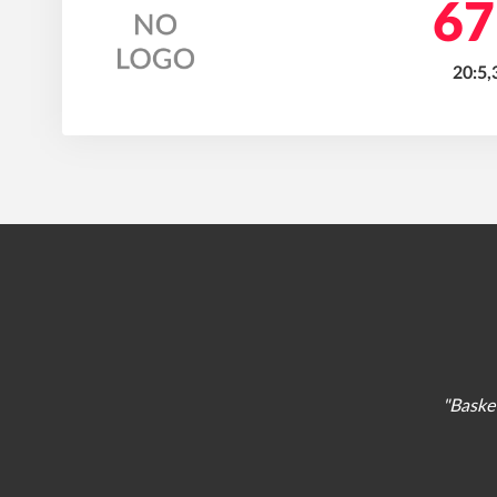
67
20:5,
"Basket