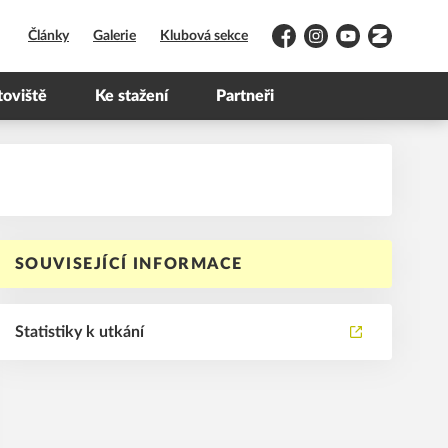
Články
Galerie
Klubová sekce
Facebook
Instagram
YouTube
Zonerama
toviště
Ke stažení
Partneři
SOUVISEJÍCÍ INFORMACE
Statistiky k utkání