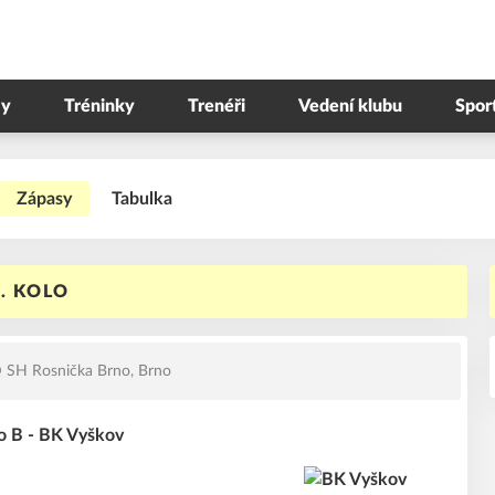
y
Tréninky
Trenéři
Vedení klubu
Spor
Zápasy
Tabulka
3. KOLO
SH Rosnička Brno, Brno
o B - BK Vyškov