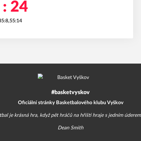
 : 24
35:8,55:14
#basketvyskov
Oficiální stránky Basketbalového klubu Vyškov
bal je krásná hra, když pět hráčů na hřišti hraje s jedním úderem
Dean Smith