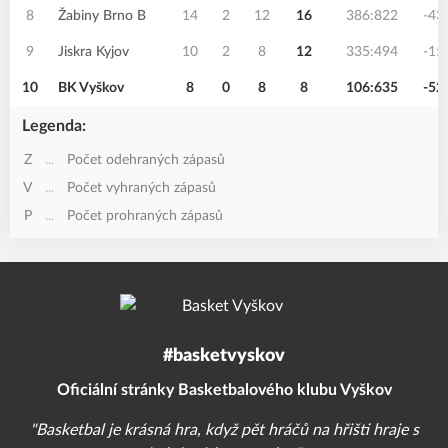
8
Žabiny Brno B
14
2
12
16
386:822
-43
9
Jiskra Kyjov
10
2
8
12
335:494
-15
10
BK Vyškov
8
0
8
8
106:635
-52
Legenda:
Z
...
Počet odehraných zápasů
V
...
Počet vyhraných zápasů
P
...
Počet prohraných zápasů
#basketvyskov
Oficiální stránky Basketbalového klubu Vyškov
"Basketbal je krásná hra, když pět hráčů na hřišti hraje s