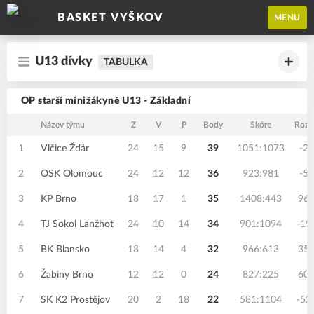
BASKET VYŠKOV
MENU
U13 dívky
TABULKA
OP starší minižákyně U13 - Základní
Název týmu
Z
V
P
Body
Skóre
Rozd
1
Vlčice Žďár
24
15
9
39
1051:1073
-22
2
OSK Olomouc
24
12
12
36
923:981
-58
3
KP Brno
18
17
1
35
1408:443
96
4
TJ Sokol Lanžhot
24
10
14
34
901:1094
-19
5
BK Blansko
18
14
4
32
966:613
35
6
Žabiny Brno
12
12
0
24
827:225
60
7
SK K2 Prostějov
20
2
18
22
581:1104
-52