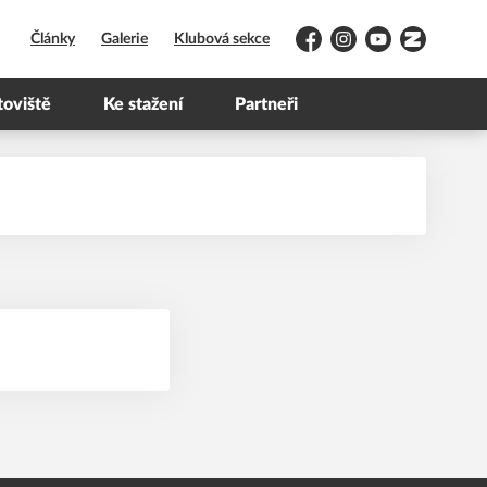
Články
Galerie
Klubová sekce
Facebook
Instagram
YouTube
Zonerama
toviště
Ke stažení
Partneři