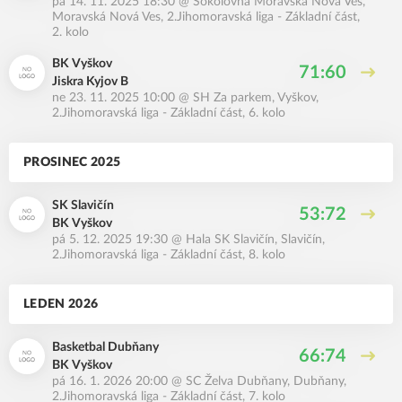
pá 14. 11. 2025 18:30
@
Sokolovna Moravská Nová Ves,
Moravská Nová Ves
,
2.Jihomoravská liga - Základní část,
2. kolo
BK Vyškov
71:60
Jiskra Kyjov B
ne 23. 11. 2025 10:00
@
SH Za parkem, Vyškov
,
2.Jihomoravská liga - Základní část, 6. kolo
PROSINEC 2025
SK Slavičín
53:72
BK Vyškov
pá 5. 12. 2025 19:30
@
Hala SK Slavičín, Slavičín
,
2.Jihomoravská liga - Základní část, 8. kolo
LEDEN 2026
Basketbal Dubňany
66:74
BK Vyškov
pá 16. 1. 2026 20:00
@
SC Želva Dubňany, Dubňany
,
2.Jihomoravská liga - Základní část, 7. kolo