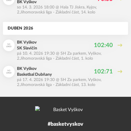
BK Vyškov
so 14. 3. 2026 18:00
@
Hala TJ Jiskra, Kyjov
,
2.Jihomoravská liga - Základní část, 14. kolo
DUBEN 2026
BK Vyškov
102:40
SK Slavičín
pá 10. 4. 2026 19:30
@
SH Za parkem, Vyškov
,
2.Jihomoravská liga - Základní část, 1. kolo
BK Vyškov
102:71
Basketbal Dubňany
pá 17. 4. 2026 19:30
@
SH Za parkem, Vyškov
,
2.Jihomoravská liga - Základní část, 13. kolo
#basketvyskov