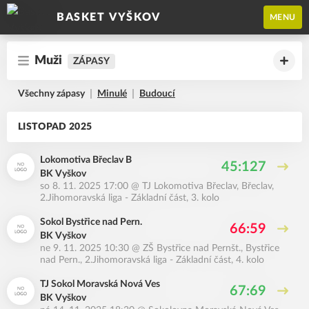
BASKET VYŠKOV
MENU
Muži
ZÁPASY
Všechny zápasy
Minulé
Budoucí
LISTOPAD 2025
Lokomotiva Břeclav B
45:127
BK Vyškov
so 8. 11. 2025 17:00
@
TJ Lokomotiva Břeclav, Břeclav
,
2.Jihomoravská liga - Základní část, 3. kolo
Sokol Bystřice nad Pern.
66:59
BK Vyškov
ne 9. 11. 2025 10:30
@
ZŠ Bystřice nad Pernšt., Bystřice
nad Pern.
,
2.Jihomoravská liga - Základní část, 4. kolo
TJ Sokol Moravská Nová Ves
67:69
BK Vyškov