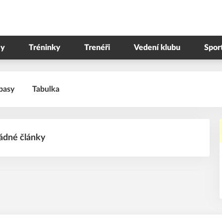
y
Tréninky
Trenéři
Vedení klubu
Spor
pasy
Tabulka
ádné články