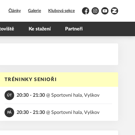
Články
Galerie
Klubová sekce
Facebook
Instagram
YouTube
Zonerama
toviště
Ke stažení
Partneři
TRÉNINKY SENIOŘI
20:30 - 21:30
@
Sportovní hala, Vyškov
ÚT
20:30 - 21:30
@
Sportovní hala, Vyškov
PÁ