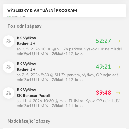
VÝSLEDKY & AKTUÁLNÍ PROGRAM
Poslední zápasy
BK Vyškov
52:27
Basket UH
so 2. 5. 2026 10:00
@
SH Za parkem, Vyškov
,
OP nejmladší
minižáci U11 MIX - Základní, 12. kolo
BK Vyškov
49:21
Basket UH
so 2. 5. 2026 8:30
@
SH Za parkem, Vyškov
,
OP nejmladší
minižáci U11 MIX - Základní, 12. kolo
BK Vyškov
39:48
SK Renocar Podolí
so 11. 4. 2026 10:30
@
Hala TJ Jiskra, Kyjov
,
OP nejmladší
minižáci U11 MIX - Základní, 11. kolo
Nadcházející zápasy