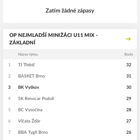
Zatím žádné zápasy
OP NEJMLADŠÍ MINIŽÁCI U11 MIX -
ZÁKLADNÍ
Název týmu
Body
1
TJ Třebíč
32
2
BASKET Brno
31
3
BK Vyškov
30
4
SK Renocar Podolí
29
5
BC Vysočina
28
6
Vlčata Žďár
27
7
BBA Tygři Brno
26