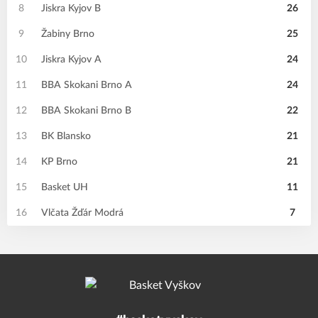
8
Jiskra Kyjov B
26
9
Žabiny Brno
25
10
Jiskra Kyjov A
24
11
BBA Skokani Brno A
24
12
BBA Skokani Brno B
22
13
BK Blansko
21
14
KP Brno
21
15
Basket UH
11
16
Vlčata Žďár Modrá
7