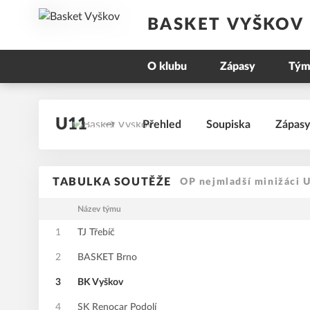
BASKET VYŠKOV
O klubu
Zápasy
Tým
U11
Přehled
Soupiska
Zápasy
TABULKA SOUTĚŽE
OP nejmladší minižáci 
Název týmu
1
TJ Třebíč
2
BASKET Brno
3
BK Vyškov
4
SK Renocar Podolí