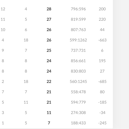
12
4
28
796:596
200
11
5
27
819:599
220
10
6
26
807:763
44
4
18
26
599:1262
-663
9
7
25
737:731
6
8
8
24
856:661
195
8
8
24
830:803
27
2
18
22
560:1245
-685
7
7
21
558:478
80
5
11
21
594:779
-185
3
5
11
274:308
-34
1
5
7
188:433
-245