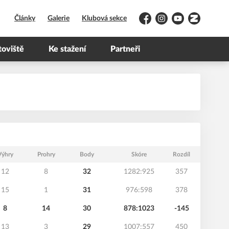
Články
Galerie
Klubová sekce
Facebook
Instagram
YouTube
Zonerama
toviště
Ke stažení
Partneři
Výhry
Prohry
Body
Skóre
Rozdíl
12
8
32
1282:925
357
15
1
31
976:598
378
8
14
30
878:1023
-145
13
3
29
1007:557
450