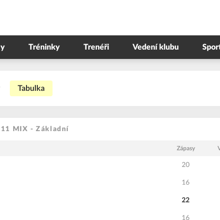
y
Tréninky
Trenéři
Vedení klubu
Spor
Tabulka
U11 MIX - Základní
Zápasy
20
16
22
16