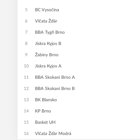
5
BC Vysočina
6
Vlčata Žďár
7
BBA Tygři Brno
8
Jiskra Kyjov B
9
Žabiny Brno
10
Jiskra Kyjov A
11
BBA Skokani Brno A
12
BBA Skokani Brno B
13
BK Blansko
14
KP Brno
15
Basket UH
16
Vlčata Žďár Modrá